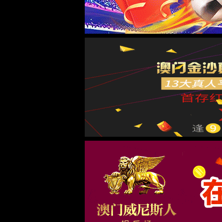
产品中心
Products
德国HYDAC贺德克
HYDAC传感器
贺德克压力传感器
贺德克滤芯
贺德克HYDAC过滤器