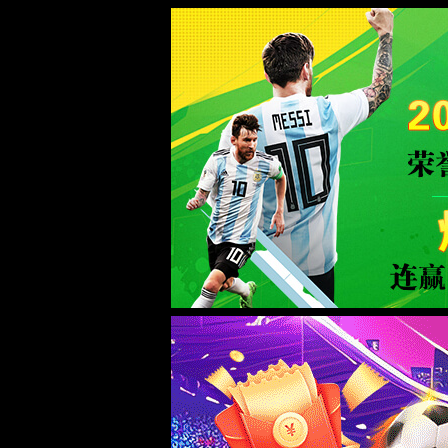
首 页
产品展示
公