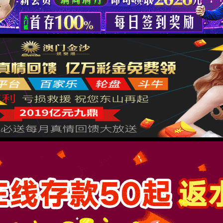
本站热搜：
KRACHT流量计,KRACH
力传感器
米兰milan官方网站
NEWS
AC米兰官网站入口202
您当前的位置：
首页
>
米兰milan
发布时间： 2025-09-29 点击
2025 年国庆放假通知
值此2025 年国庆佳节来临之际，为让公司全体员工及广大
放假相关事宜通知如下：
2025 年国庆假期为 10 月 1 日（周三）至 10 月 8 日（周
四）全体员工正常上班，同时 10 月 11 日（周六）为调班
放假期间，公司联系将暂时无人接听。若您有业务或产品方面