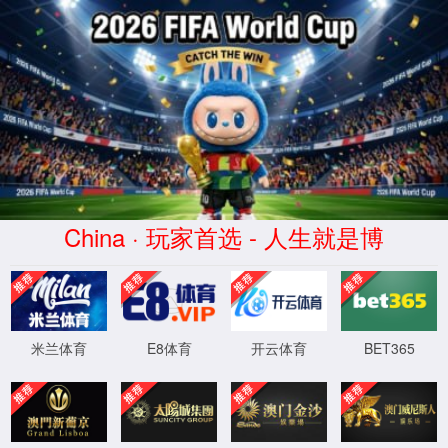
首 页
产品展示
公司介绍
技