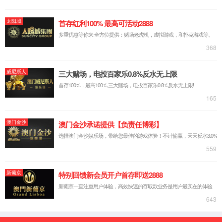
相关文章
AVENTICS气缸知多少
AVENTICS气缸配套磁性开关使用
AVENTICS压力调节阀5610141530信息
AVENTICS快速通风阀介绍
AVENTICS压力调节阀铝压铸
AVENTICS流量传感器左边出气
AVENTICS压力开关带插头
AVENTICS|力士乐气动元件说明
AVENTICS气缸品牌：Rexroth
进口的AVENTICS气缸