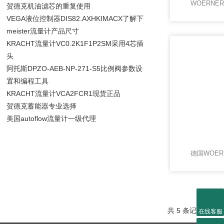
WOERN
贺德克机油滤芯的重复使用
VEGA液位控制器DIS82.AXHKIMACX了解下
meister流量计产品尺寸
KRACHT流量计VC0.2K1F1P2SM采用4芯插
头
阿托斯DPZO-AEB-NP-271-S5比例阀参数设
置和编程工具
KRACHT流量计VCA2FCR1现货正品
贺德克蓄能器专业选择
美国autoflow流量计一级代理
德国WOE
共 5 条记录，当前
在线客服