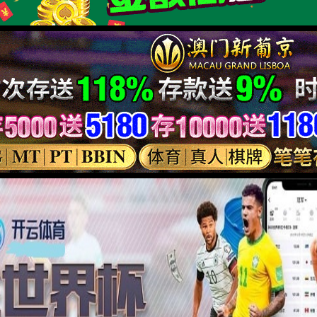
向每一位奋斗的劳动者致敬！
愿大家假期放松身心，5月6日我们满血回归，携手冲刺。
AC米兰官网站入口供应各类产品,公司具有良好的市场信誉，
验，熟悉并了解市场行情，赢得了国内外客户的一致称赞。我
购，我将竭诚为您服务。
AC米兰官网站入口服务优良，信誉保证。本公司德国设有分
联系！
AC米兰官网站入口项目支持：
德国 KRACHT 克拉克（流量计、指示器可提供现场选型配
德国 VSE 威仕 （流量计提供项目选型配套，技术支持）
KRACHT阀，泵、流量计（供选型）
VSE流量计、仪表（供选型）
Beinlich百利泵（供选型）
RICKMEIER瑞克梅尔泵（供选型）