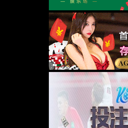
贺德克流量计
贺德克HYDAC蓄能器
贺德克继电器
德国KRACHT克拉克
德国VSE威仕
德国Burkert经销商
意大利ATOS阿托斯
德国meister麦斯特
美国MAC