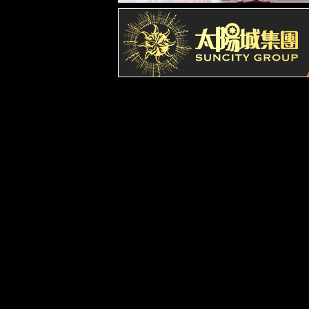
德国KOBOLD经销商
德国力士乐REXROTH
德国费斯托FESTO
伊顿VICKERS威格士
美国穆格MOOG
英国诺冠NORGREN
德国图尔克TURCK
德国倍加福P+F
德国易福门IFM