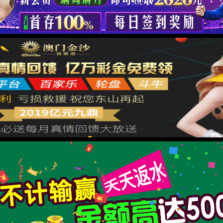
本站热搜：
KRACHT流量计,KRACH
力传感器
产品展示
您当前的位置：
首页
>
产品展示
>
PRODUCTS