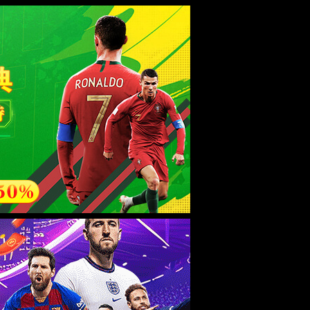
资料下载
联系我们