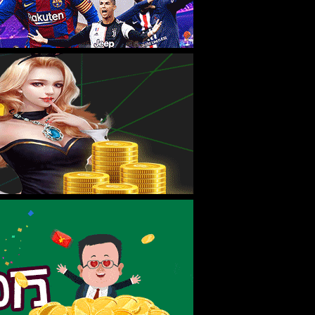
T齿轮流量计,VSE流量计,HYDAC传感器,贺德克压
德国RICKMEIER瑞克梅尔
>