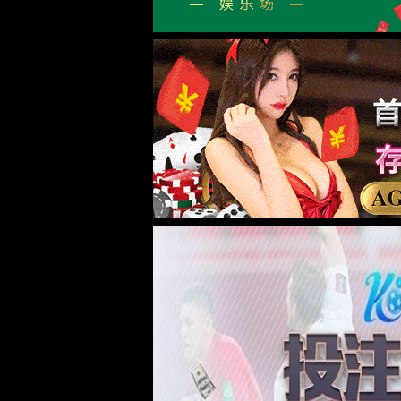
meister流量计DWG-1.5G1/2全新迈斯特
VS0.2GPO12V-32N11/4齿轮流量计一文详细
了解
AGAM-10/10/100/V-I现货更换很方便
KRACHT流量计聊聊国内冷连轧机
KOBOLD塑料浮球液位开关NEC-930产品整理
KF32RF2-D15齿轮泵的新升级
HYDAC传感器不区分介质温度
RICKMEIER齿轮泵R25/16 FL-Z-DB-S现货充
足
阿托斯比例伺服阀中的数字型伺服比例阀
MTS位移传感器磁环251416-2上新
首 页
产品展示
公司介绍
|
|