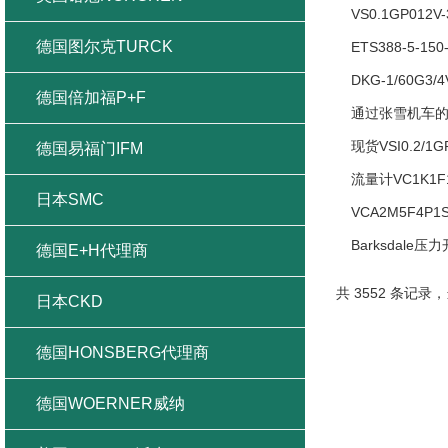
VS0.1GP01
德国图尔克TURCK
ETS388-5-1
DKG-1/60G
德国倍加福P+F
通过张雪机车
现货VSI0.2/1
德国易福门IFM
流量计VC1K1
日本SMC
VCA2M5F4
Barksdale压
德国E+H代理商
共 3552 条记录，
日本CKD
德国HONSBERG代理商
德国WOERNER威纳