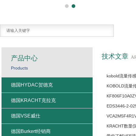
技术文章
产品中心
A
Products
kobold流量传感
德国HYDAC贺德克
KOBOLD流量传
KF806F10A
德国KRACHT克拉克
EDS3446-2
德国VSE威仕
VCA2M5F4R
KRACHT数显仪
德国Burkert经销商