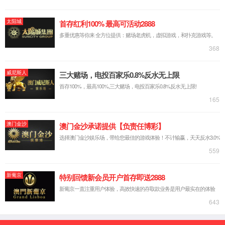
高精度几乎不受
贺德克流量计
无脉动计量
贺德克HYDAC蓄能器
极低压力损失
响应时间快，得
贺德克继电器
高扩展性得益于
无损流量计量
德国KRACHT克拉克
VSE流量计也存
德国VSE威仕
我们可以提供涡
德国Burkert经销商
VSE流量计的压
意大利ATOS阿托斯
技术参数了解一
德国meister麦斯特
粘度范围
1。。。 1.000.00
美国MAC
安装姿态
任意角度，管式