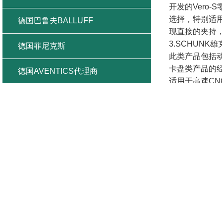
开发的Vero
选择，特别适
德国巴鲁夫BALLUFF
现直接的夹持
3.SCHUNK
德国菲尼克斯
此类产品包括动
卡盘类产品的
德国AVENTICS代理商
适用于高速CN
ROTA THW
德国SICK施克
通孔）将zui
于强有力的切削
美国SUN代理商
转精度和重复
4.SCHUNK
日本富士低压FUJI
TOTAL T
了各种用户要
日本小金井Koganei
液压刀柄
液压刀柄
日本SUNX神视
TENDO 静压
TRIBOS 应