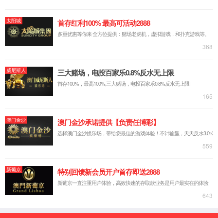
atos叶片泵
atos放大器
查看更多
产品介绍
意大利atos
意大利atos叶
泵产品的量还是
询价只需要提供
事进口设备供应
户有需求
atos
术支持！期待您